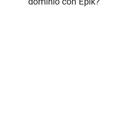
dominio con Epik?
Consegna del dominio sicura e
immediata
Il dominio che stai acquistando viene consegnato al
momento dell'acquisto.